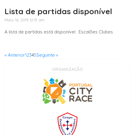
Lista de partidas disponível
Maio 16, 2019 12:15 am
A lista de partidas está disponível : Escalões Clubes
« Anterior
1
2
3
4
5
Seguinte »
ORGANIZAÇÃO