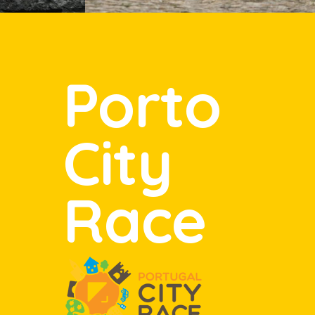
Porto
City
Race