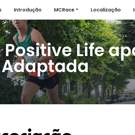
s
Introdução
MCRace
Localização
Positive Life ap
 Adaptada