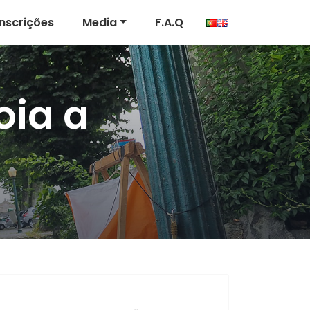
Inscrições
Media
F.A.Q
oia a