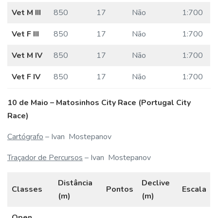
Vet M III
850
17
Não
1:700
Vet F III
850
17
Não
1:700
Vet M IV
850
17
Não
1:700
Vet F IV
850
17
Não
1:700
10 de Maio – Matosinhos City Race
(Portugal City
Race)
Cartógrafo
– Ivan Mostepanov
Traçador de Percursos
– Ivan Mostepanov
Distância
Declive
Classes
Pontos
Escala
(m)
(m)
Open