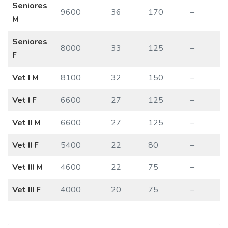
Seniores
9600
36
170
–
M
Seniores
8000
33
125
–
F
Vet I M
8100
32
150
–
Vet I F
6600
27
125
–
Vet II M
6600
27
125
–
Vet II F
5400
22
80
–
Vet III M
4600
22
75
–
Vet III F
4000
20
75
–